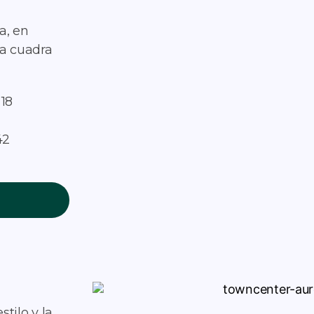
a, en
na cuadra
 18
42
tilo y la