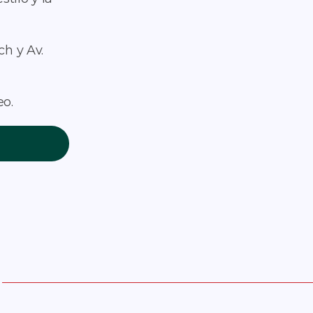
h y Av.
o.